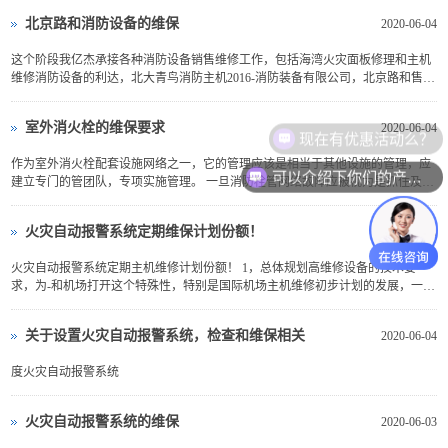
安...
北京路和消防设备的维保
2020-06-04
这个阶段我亿杰承接各种消防设备销售维修工作，包括海湾火灾面板修理和主机
维修消防设备的利达，北大青鸟消防主机2016-消防装备有限公司，北京路和售后
销售和服务的设备。 2016年，亿杰火承接北京路和...
室外消火栓的维保要求
2020-06-04
现在有优惠活动么？
作为室外消火栓配套设施网络之一，它的管理应该是相当于其他设施的管理，应
可以介绍下你们的产品么？
建立专门的管团队，专项实施管理。 一旦消防栓管网络故障应被视为是抓住及时
关键的。除了室外消火栓应制定定期的维修保养计...
火灾自动报警系统定期维保计划份额！
2020-06-04
火灾自动报警系统定期主机维修计划份额！ 1，总体规划高维修设备的技术要
求，为-和机场打开这个特殊性，特别是国际机场主机维修初步计划的发展，一些
计划会根据业主和化妆的要求为了进行适当的调整，以使整...
关于设置火灾自动报警系统，检查和维保相关
2020-06-04
度火灾自动报警系统
火灾自动报警系统的维保
2020-06-03