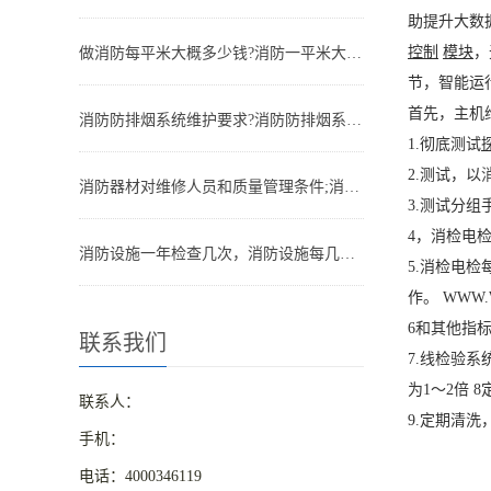
助提升大数
控制
模块
，
做消防每平米大概多少钱?消防一平米大约多少钱
节，智能运
首先，主机
消防防排烟系统维护要求?消防防排烟系统包括什么
1.彻底测试
2.测试，以
消防器材对维修人员和质量管理条件;消防器材管理要求
3.测试分组
4，消检电
消防设施一年检查几次，消防设施每几年检查一次
5.消检电
作。 WWW.
6和其他指
联系我们
7.线检验系
为1〜2倍 
联系人：
9.定期清
手机：
电话：4000346119