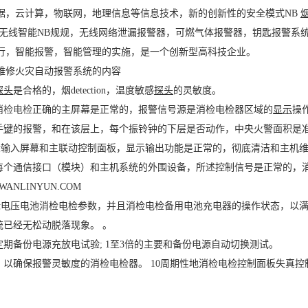
据，云计算，物联网，地理信息等信息技术，新的创新性的安全模式NB
无线智能NB规规，无线网络泄漏报警器，可燃气体报警器，钥匙报警系统
行，智能报警，智能管理的实施，是一个创新型高科技企业。
维修火灾自动报警系统的内容
探头
是合格的，烟detection，温度敏感
探头
的灵敏度。
消检电检
正确的主屏幕是正常的，报警信号源是消检电检器区域的
显示
操
手
键
的报警，和在该层上，每个振铃钟的下层是否动作，中央火警面积是
检输入屏幕和主联动控制面板，显示输出功能是正常的，彻底清洁和主机
检每个通信接口（模块）和主机系统的外围设备，所述控制信号是正常的，
WANLINYUN.COM
标电压电池消检电检参数，并且消检电检备用电池充电器的操作状态，以
统已经无松动脱落现象。 。
8定期备份电源充放电试验; 1至3倍的主要和备份电源自动切换测试。
洗，以确保报警灵敏度的消检电检器。 10周期性地消检电检控制面板失真