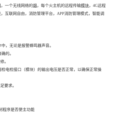
烟
，一个无线网络的
烟
，每个火主机的远程传输
模块
，4G远程
，互联网自由，消防管理平台，APP消防管理模式，智能调
作中，无论是报警蜂鸣器声音。
准确的。
维修。
消检电检接口（模块）的输出电压是否正常，以确保正常操
满足要求。
控制程序是否使主功能