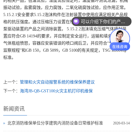
的相关产品，低温试验，湿度试验恒定时，温度循环测试泄漏，机械
振动试验，盐雾腐蚀，应力腐蚀，二氧化硫腐蚀试验，应作用正常。
5.15.2.1安全要求5.15.2泡沫构件在注射装置中使用应满足相关产品规
可以介绍下你们的产品么？
格的抗压强度。通过压缩压力设置在所述瓶和所述密封管段组或气体
泵驱动装置的产品之间消除装置。 5.15.2.2泡沫填充压缩气体喷射装
置应符合GB 14194的要求，并应制定安全运行，运输和填充STO压缩
气体瓶组愤怒，容器应安装错误的喷口阀后卫，并应符合“气瓶安全
监察规程”和GB 150，GB 5099，GB 5100的有关规定，TSG R0004等
标准。
上一个：
管理和火灾自动报警系统的维保保养建议
下一个：
海湾JB-QB-GST100火灾主机打印机维保
新闻资讯
北京消防维保单位分享建筑内消防设备日常维护标准
2020-03-14