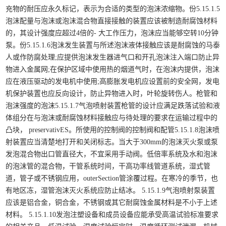
充物的耐压应永久标记，表示为合适的类型的泡沫浓缩物。份5.15.1.5
泡沫配量与泡沫或泡沫混合物直接接触的装置应该被制造耐腐蚀材料
的，其设计强度应超过4倍的- 大工作压力，泡沫应当能够空转10分钟
泵。份5.15.1.6泡沫发生装置与所述泡沫液体接触应该是耐腐蚀的马泰
人或作防腐处理;应提供泡沫发生器进气口和开孔泡沫注入端口防止异
物进入金属网;在保护区域中使用热的烟道气时，在泡沫内提供，泡沫
应在液压驱动的发电机中使用;高膨胀发电机应设置前的安全网，发电
机保护装置也应反向设计，防止异物进入时，叶轮旋转伤人。枪管和
泡沫强度的泡沫5.15.1.7气泡喷射装置枪管的设计应满足跌落试验和液
体组分在与泡沫或耐腐蚀材料接触应与待处理的要求在运输过程中的
凸块， preservativES。所使用的控制阀的控制阀和配管5.15.1.8泡沫喷
射装置应当清楚地打开和关闭标志。当大于300mm的泡沫灭火泵或泵
发泡混合物出口管直径大，不宜采用手动阀。低倍率系统及水和泡沫
的泡沫管的混合物，干管系统时间，干高功率线管道系统，湿式管
道，管子或不锈钢应用，outerSection管涂覆过程。在寒冷的季节，也
有地区冻，湿管泡沫灭火系统应防止结冰。 5.15.1.9气泡喷射泵装置
应该是铝合金，铜合金，不锈钢或其它耐腐蚀金属材料是不小于上述
材料。 5.15.1.10发泡注塑设备和成员设备应能承受高温试验标准要求