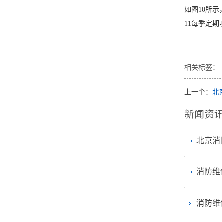
如图10所
11每季定
相关标签：
上一个：
北
新闻资
消防维
消防维