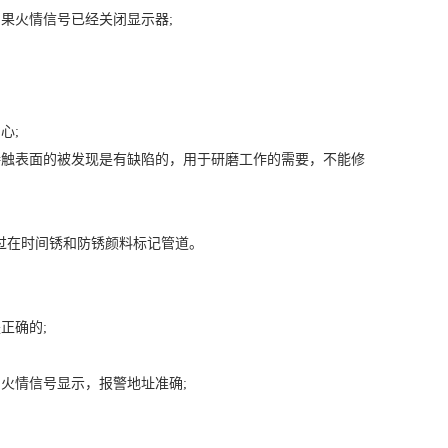
果火情信号已经关闭显示器;
心;
接触表面的被发现是有缺陷的，用于研磨工作的需要，不能修
刷过在时间锈和防锈颜料标记管道。
正确的;
火情信号显示，报警地址准确;