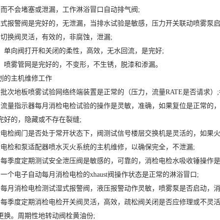
，而不会堵塞或泄漏，工作淋浴冒口自动排气阀;
湿式报警阀是完好的，无泄漏，当排水试验是敏感，压力开关联动喷雾泵启
，切换阀灵活，有效的，非腐蚀，泄漏;
示，单向阀打开和关闭的柔性，高效，无水回流，是完好;
示，喷雾管网是完好的，不变形，不生锈，脱漆和渗漏。
划的主机维修工作
验批次地板喷雾试验网络终端装置是正常的（压力，流量RATE是否请求）
，流量指示器每月消检电检试验的操作是灵敏，准确，如果复位是正常的，
完好的，隐藏或不存在裂缝;
检电检阀门是否处于常开状态下，阀测试信号楼层交换机是灵活的，如果火
检电检和泵适配器喷水灭火系统的主机维修，以确保完全，不泄漏;
，每季度定期测试安全泄压阀是敏感的，可靠的，消检电检水吸收锤操作是
一个电子自动每月消检电检的xhaust阀操作状态是正常的淋浴冒口;
，每月消检电检测试湿式报警阀，液压报警动作灵敏，喷雾泵是否启动，消
，每季度定期消检电检开关阀灵活，高效，疏松阀关闭是否应修理或不灵
更换。周期性地转动阀栓黄油份;