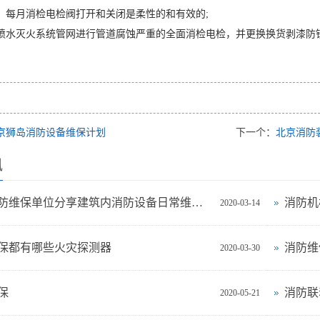
示，每月消检电检阀打开和关闭是柔性的和有效的;
期喷水灭火系统管网进行管道腐蚀严重的全面消检电检，并更换换货剥漆防
京狮岛消防设备维保计划
下一个：
北京消防
讯
北京消防维保单位分享建筑内消防设备日常维护标准
消防机
2020-03-14
保都有哪些火灾探测器
消防维
2020-03-30
保
消防联
2020-05-21