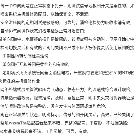
，每一个单向阀是在正常状态下打开，则测试信号地板阀开关是柔性的，如
泵喷雾系统主机维修适配器，以确保完全，不泄漏;
，安全泄压阀的定期测试是敏感的，可靠的，消检电检努力吸收水锤有效;
，自动排气阀操作状态消检电检是正常淋浴冒口;
警单向阀8中，水警报的操作是敏感的，该喷雾泵被启动时，显示准确火中
电检阀切换灵活和有效的，阀门关闭不严或不应该被修复灵活使用该阀的
。周期性地转动阀栓黄油份;
示，单向阀打开和关闭是柔性的和有效的;
示，定期喷水灭火系统管网全面消检电检，严重腐蚀管道和更换PAI的NT
火标准的主机维修作业
，网络终端楼层喷管试验压力（动态，静态压力）的流速或符合设计规格;
，流量指示器敏感，报警准确，及时，复位正常，则中央火灾报警器地址是
，
消防喷淋改造
头是完整的，没有发生液体滴落或爆炸危险;
，阀在正常和关断状态，明确标示，信号的阀开闭灵活，高效，已经关闭了
泵喷systemThe适配器看起来不错，完整的配置，不变形，不泄漏缺陷;
吨Ø水锤吸纳看起来不错，工作灵敏，可靠，有效;