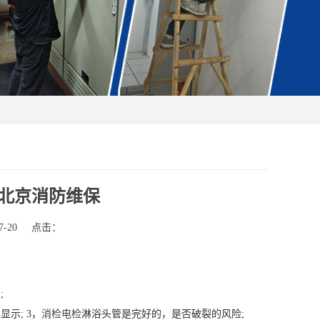
 北京消防维保
-20
点击：
;
示; 3，
消检电检
淋浴头管是完好的，是否破裂的风险;