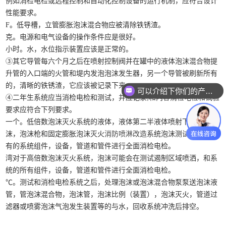
例如消检电检或远程控制和自动化控制设备的运行机制，应符合设计
性能要求。
F。低导槽，立管膨胀泡沫混合物应被清除铁锈渣。
克。电源和电气设备的操作条件应是很好。
小时。水，水位指示装置应该是正常的。
③其它导管每六个月之后在喷射控制阀并在罐中的液体泡沫混合物提
升管的入口端的火管和堤内发泡泡沫发生器，另一个导管被刷新所有
的，清晰的铁锈渣，它应该被记录下来。
可以介绍下你们的产品么？
④二年生系统应当消检电检和测试，并应记录;和内容消检电检和试验
要求应符合下列要求。
一个。低倍数泡沫灭火系统的液体，液体第二半液体喷射下，喷雾泡
沫，泡沫枪和固定膨胀泡沫灭火
消防喷淋改造
系统泡沫测试，并且所
有的系统组件，设备，管道和管件进行全面消检电检。
湾对于高倍数泡沫灭火系统，泡沫可能会在测试遏制区域喷洒，和系
统的所有组件，设备，管道和管件进行全面消检电检。
℃。测试和消检电检系统之后，处理泡沫或泡沫混合物泵泵送泡沫液
管，管泡沫混合物，泡沫管，泡沫比例（装置），泡沫灭火，管道过
滤器或喷雾泡沫气泡发生装置等的与水，回收系统冲洗后排空。