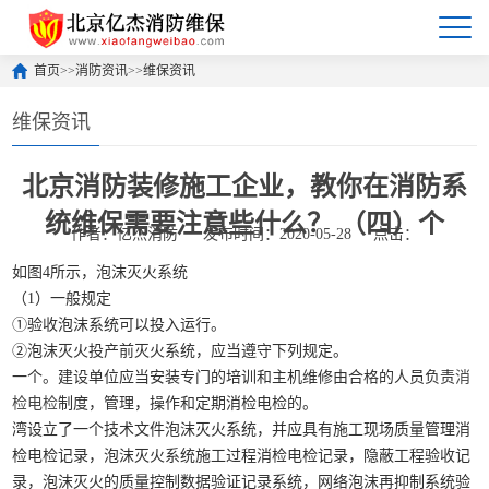
首页
>>
消防资讯
>>
维保资讯
维保资讯
北京消防装修施工企业，教你在消防系
统维保需要注意些什么？ （四）个
作者：亿杰消防
发布时间：2020-05-28
点击：
如图4所示，泡沫灭火系统
（1）一般规定
①验收泡沫系统可以投入运行。
②泡沫灭火投产前灭火系统，应当遵守下列规定。
一个。建设单位应当安装专门的培训和主机维修由合格的人员负责
消
检电检
制度，管理，操作和定期消检电检的。
湾设立了一个技术文件泡沫灭火系统，并应具有施工现场质量管理消
检电检记录，泡沫灭火系统施工过程消检电检记录，隐蔽工程验收记
录，泡沫灭火的质量控制数据验证记录系统，网络泡沫再抑制系统验