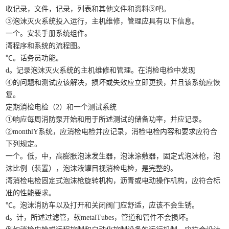
收记录，文件，记录，列表和其他文件和资料③吧。
③泡沫灭火系统投入运行，主机维修，管理应具有以下信息。
一个。安装手册系统组件。
湾程序和系统的流程图。
℃。话务员功能。
d。记录泡沫灭火系统的主机维修和管理。在消检电检中发现
④的问题和测试应该解决，损坏或失效应立即更换，并且该系统应恢
复。
定期消检电检（2）和一个测试系统
①响应每周消防泵开始和用于所述测试的储备功率，并应记录。
②monthlY系统，应消检电检并应记录，消检电检内容和要求应符合
下列规定。
一个。低，中，高膨胀泡沫发生器，泡沫涂敷器，固定式泡沫枪，泡
沫比例（装置），泡沫液罐目视消检电检，是完整的。
湾消检电检固定式泡沫枪旋转机构，沥青或电动操作机构，应符合标
准的性能要求。
℃。泡沫消防车以及打开和关闭阀门应舒适，应该不会生锈。
d。计，所述过滤管，软metalTubes，管道和管件不会损坏。