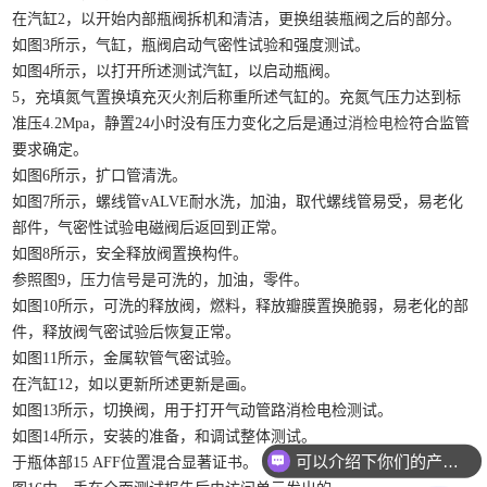
在汽缸2，以开始内部瓶阀拆机和清洁，更换组装瓶阀之后的部分。
如图3所示，气缸，瓶阀启动气密性试验和强度测试。
如图4所示，以打开所述测试汽缸，以启动瓶阀。
5，充填氮气置换填充灭火剂后称重所述气缸的。充氮气压力达到标
准压4.2Mpa，静置24小时没有压力变化之后是通过
消检电检
符合监管
要求确定。
如图6所示，扩口管清洗。
如图7所示，螺线管vALVE耐水洗，加油，取代螺线管易受，易老化
部件，气密性试验电磁阀后返回到正常。
如图8所示，安全释放阀置换构件。
参照图9，压力信号是可洗的，加油，零件。
如图10所示，可洗的释放阀，燃料，释放瓣膜置换脆弱，易老化的部
件，释放阀气密试验后恢复正常。
如图11所示，金属软管气密试验。
在汽缸12，如以更新所述更新是画。
如图13所示，切换阀，用于打开气动管路消检电检测试。
如图14所示，安装的准备，和调试整体测试。
可以介绍下你们的产品么？
于瓶体部15 AFF位置混合显著证书。