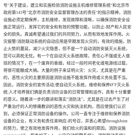
号“关于建设，建立和实施检验消防设施主机维修管理系统“和北京市
政府第143号”北京市消防安全监督管理办法的责任“的指示精神，消防
设施必须定期保养，主机维修，发现故障和清晰，以确保消防安全设
施正常运行，发挥它的安全和有效的预警功能，以防止-财产和人民安
全的损失。真诚希望通过我们的共同努力，从而有效地发挥作用。火
灾报警/消防联动系统的自动应用是早期发现火灾的，有效的措施，防
止火势的蔓延，减少火灾隐患，但不是一个自动消防安装灭火系统，
您可以高枕无忧。有一个在自动灭火系统故障，责任心不强或无人值
班的情况下，在一个废弃的香烟，经过一段时间老化或电源线过载，
将很可能酿成大祸。大量的例子来证明火灾：火灾，尤其是在严重
的，恶性火灾的主要原因是消防设施不能发挥作用或义务处置不当。
因此，消防安全的宣传活动;使自动灭火系统，维修和保养Ø˚F灭火系
统;人才培养我们俩是负责
消防设备
的日常管理和运作，具有十分重要
的意义。随着进一步的跟进和落实“消防法”，尤其是在过去产生了对
严重治疗的人的惨痛教训的恶性火灾和执法机构，而应使我们认识
到，必须保证正常消防设备的操作。公司一直专注于维修和保养消防
设备的企业，有义务和责任来响应-的号召，并衷心希望throughJoint
的努力，使之有效地发挥作用，我们给火的温和的原因。消防设施