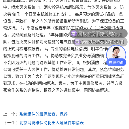
maintenanCE，服务如下：1，火灾自动报警系统2，消防联动系统3
中，喷水灭火系统; 4，消火栓系统;如图5所示，
气体灭火
系统; 6，防
火卷帘门;一个日常主机维修工作安排1，每月预定的测试样品的一些
设备，导致在一年之内的所有设备重新所有测试。为了保证设备的正
常运行。 2，季度或者半年（根据消防工程的大小）进行全面消检电
可以介绍下你们的产品么？
检，发现问题及时处理。 3年详细的火灾探测公司专门从事火灾探测
你们是怎么收费的呢？
队，包括火灾探测和消防设施的电气性能测试。发出提交给消防部门
的正式消检电检报告。 4，专业的消检电检清洗厂明年合作mplete所
有探测器的清洁工作。 5，协助或完全负责业务与消防部门，以确保
不会因为火的问题而耽误其他工作正常。 6，根据消防工程的规模，
公司可委任一人居住工作，协助处理日常问题。其次，紧急维修服务
公司，致力于为广大的问题到现场24小时内解决的严重问题或紧急赶
到现场，在- 短的时间内解决。第三，为了主机维修服务，并同方紧
密合作关系的完整性，相互之间的通信集中，问题协商解决。
上一个：
系统组件的维保检查，保养
下一个：
北京消防维保简化出入境证件申请表