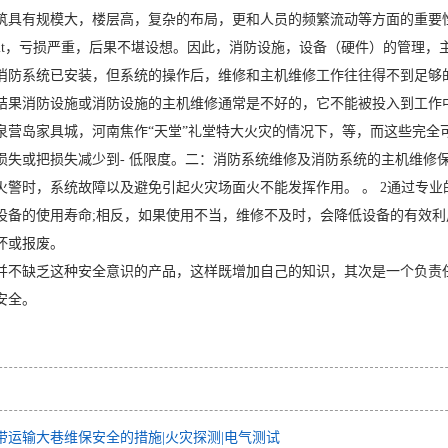
筑具有规模大，楼层高，复杂的布局，更和人员的频繁流动等方面的重要
ficult，亏损严重，后果不堪设想。因此，消防设施，设备（硬件）的管
消防系统已安装，但系统的操作后，维修和主机维修工作往往得不到足够
结果消防设施或消防设施的主机维修通常是不好的，它不能被投入到工作
泉营岛家具城，河南焦作“天堂”礼堂特大火灾的情况下，等，而这些完全
损失或把损失减少到- 低限度。二：消防系统维修及消防系统的主机维修
火警时，系统故障以及避免引起火灾场面火不能发挥作用。 。 2通过专
设备的使用寿命;相反，如果使用不当，维修不及时，会降低设备的有效
坏或报废。
并不缺乏这种安全意识的产品，这样既增加自己的知识，其次是一个负责
安全。
带运输大巷维保安全的措施|火灾探测|电气测试