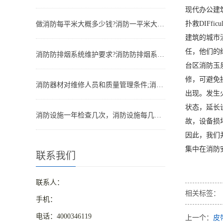
现代办公建
扑救DIF
做消防每平米大概多少钱?消防一平米大约多少钱
建筑的城市
任，他们的
消防防排烟系统维护要求?消防防排烟系统包括什么
台区消防玉
修，可避免
消防器材对维修人员和质量管理条件;消防器材管理要求
出现。发生
状态，延长
消防设施一年检查几次，消防设施每几年检查一次
故，设备损
因此，我们
集中在消防
联系我们
联系人：
相关标签：
手机：
电话：4000346119
上一个：
皮